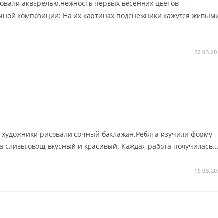
совали акварелью,нежность первых весенних цветов —
ычной композиции: На их картинах подснежники кажутся живыми
22.03.20
е художники рисовали сочный баклажан.Ребята изучили форму
вета сливы,овощ вкусный и красивый. Каждая работа получилась
19.03.20