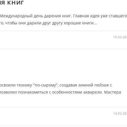
я книг
Международный день дарения книг. Главная идея уже ставшег
о, чтобы они дарили друг другу хорошие книги…
15.02.20
своили технику "по-сырому", создавая зимний пейзаж с
позволил познакомиться с особенностями акварели. Мастера
14.02.20