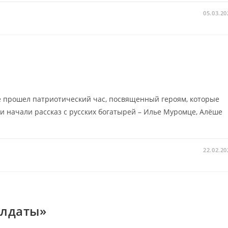
05.03.20
е прошел патриотический час, посвященный героям, которые
 начали рассказ с русских богатырей – Илье Муромце, Алёше
22.02.20
олдаты»