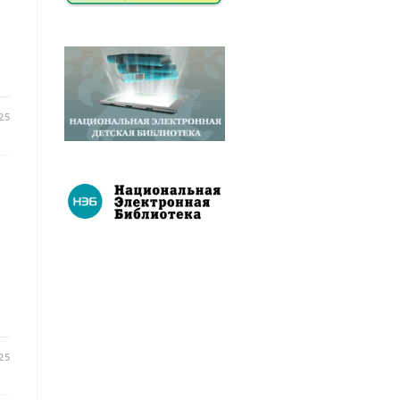
о
25
25