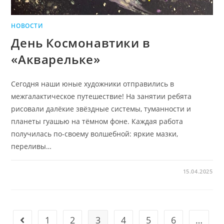
НОВОСТИ
День Космонавтики в
«Акварельке»
Сегодня наши юные художники отправились в
межгалактическое путешествие! На занятии ребята
рисовали далёкие звёздные системы, туманности и
планеты гуашью на тёмном фоне. ️Каждая работа
получилась по-своему волшебной: яркие мазки,
переливы…
15.04.2025
1
2
3
4
5
6
…
Go to the previous page