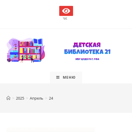
Перейти
к
содержимому
МЕНЮ
>
2025
>
Апрель
>
24