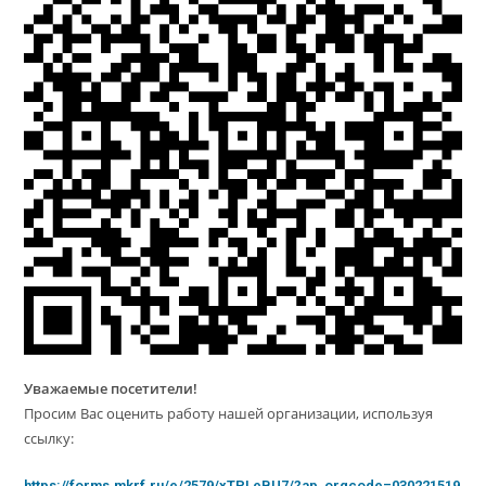
Уважаемые посетители!
Просим Вас оценить работу нашей организации, используя
ссылку:
https://forms.mkrf.ru/e/2579/xTPLeBU7/?ap_orgcode=030221519